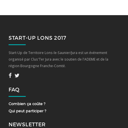
START-UP LONS 2017
Start-Up de Territoire Lons-le-Saunier/Jura est un événement
organisé par Clus'Ter Jura avec le soutien de l'ADEME et de la
région Bourgogne Franche-Comté.
FAQ
Combien ça coûte ?
Qui peut participer ?
NEWSLETTER