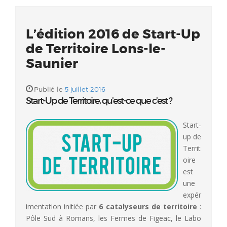
L’édition 2016 de Start-Up
de Territoire Lons-le-
Saunier
Publié le
5 juillet 2016
Start-Up de Territoire, qu’est-ce que c’est ?
Start-
up de
Territ
oire
est
une
expér
imentation initiée par
6 catalyseurs
de territoire
:
Pôle Sud à Romans, les Fermes de Figeac, le Labo